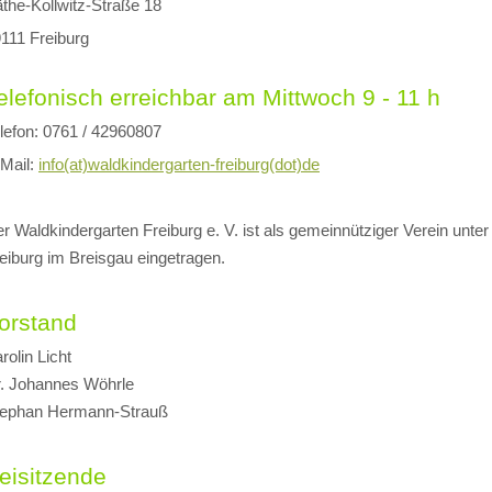
the-Kollwitz-Straße 18
111 Freiburg
elefonisch erreichbar am Mittwoch 9 - 11 h
lefon: 0761 / 42960807
Mail:
info(at)waldkindergarten-freiburg(dot)de
r Waldkindergarten Freiburg e. V. ist als gemeinnütziger Verein unte
eiburg im Breisgau eingetragen.
orstand
rolin Licht
. Johannes Wöhrle
tephan Hermann-Strauß
eisitzende