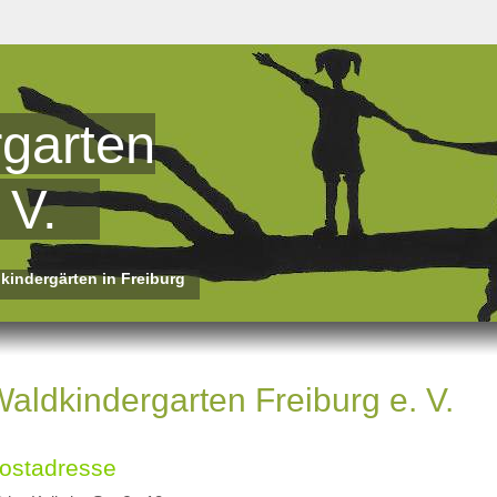
garten
 V.
dkindergärten in Freiburg
aldkindergarten Freiburg e. V.
ostadresse