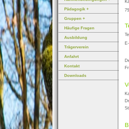
Kä
Pädagogik +
79
Gruppen +
T
Häufige Fragen
Te
Ausbildung
E-
Trägerverein
Anfahrt
De
Kontakt
Fr
Downloads
V
Ka
Dr
S
B