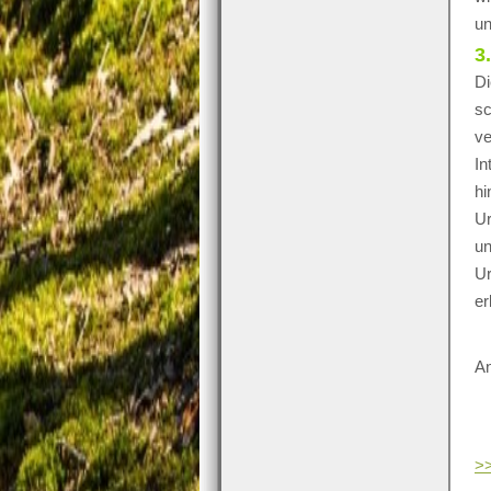
un
3
Di
sc
ve
In
hi
Ur
un
Ur
er
An
>