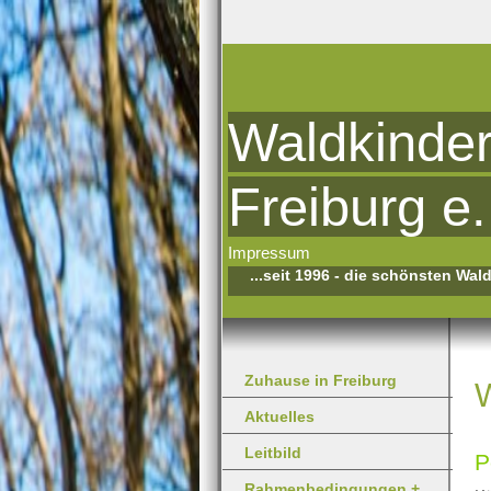
Waldkinder
Freiburg e.
Impressum
...seit 1996 - die schönsten Wal
Zuhause in Freiburg
W
Aktuelles
Leitbild
P
Rahmenbedingungen +