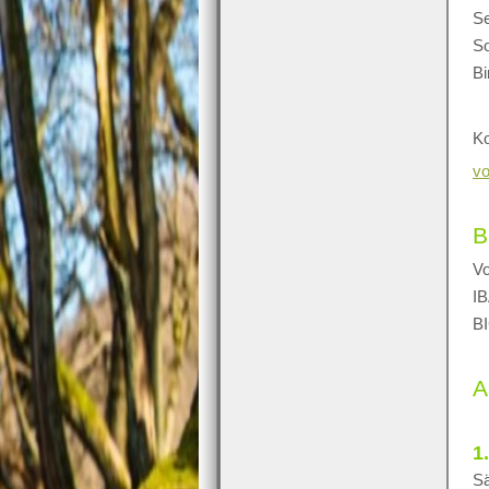
Se
So
Bi
Ko
vo
B
Vo
IB
B
A
1
Sä