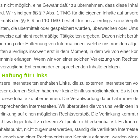
s nicht möglich, eine Gewähr dafür zu übernehmen, dass diese Inhalte 
nd. Wir sind gemäß § 7 Abs. 1 TMG für die eigenen Inhalte auf unseren
mäß den §§ 8, 9 und 10 TMG besteht für uns allerdings keine Verpfli
itten, die übermittelt oder gespeichert wurden, überwachen oder Um
nweise auf nicht rechtmäßige Tätigkeiten ergeben. Davon nicht berührt
errung oder Entfernung von Informationen, welche uns von den allge
ften allerdings insoweit erst in dem Moment, in dem wir von einer k
nntnis erlangen. Wenn wir von einer solchen Verletzung von Rechten
verzügliche Entfernung der entsprechenden Inhalte erfolgen.
. Haftung für Links
sere Internetseiten enthalten Links, die zu externen Internetseiten von
eser externen Seiten haben wir keine Einflussmöglichkeiten. Es ist u
r diese Inhalte zu übernehmen. Die Verantwortung dafür hat immer der
tsprechenden Internetseiten. Wir überprüfen die von uns verlinkten I
rlinkung auf einen möglichen Rechtsverstoß. Die Verlinkung kommt 
chtswidriger Inhalt zu diesem Zeitpunkt nicht erkennbar ist. Es kann
haltspunkt, nicht zugemutet werden, ständig die verlinkten Internetsei
r jedoch von einer Rechtsverletzung Kenntnis erlangen, werden wir 