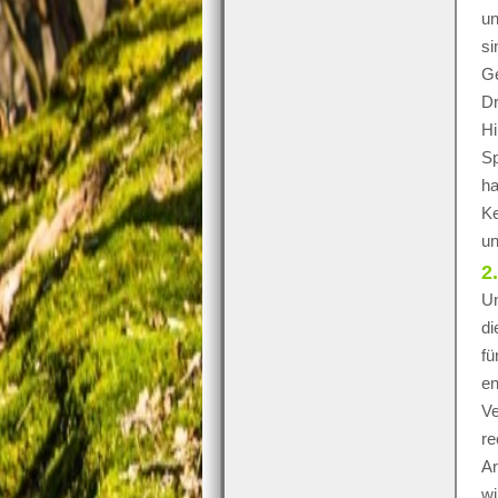
un
si
Ge
Dr
Hi
Sp
ha
Ke
un
2
Un
di
fü
en
Ve
re
An
wi